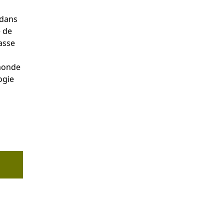
 dans
e de
asse
 monde
ogie