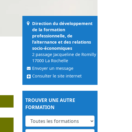
Direction du développement
de la formation
professionnelle, de
l’alternance et des relations
socio-économiques
2 passage Jacqueline de Romilly
17000 La Rochelle
Envoyer un message
Consulter le site internet
TROUVER UNE AUTRE
FORMATION